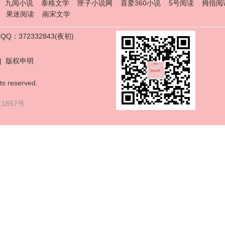
九阅小说
泰格文学
匣子小说网
喜爱360小说
5号阅读
拇指阅
果迷阅读
南宋文学
Q：372332843(夜初)
|
版权申明
ts reserved.
11857号