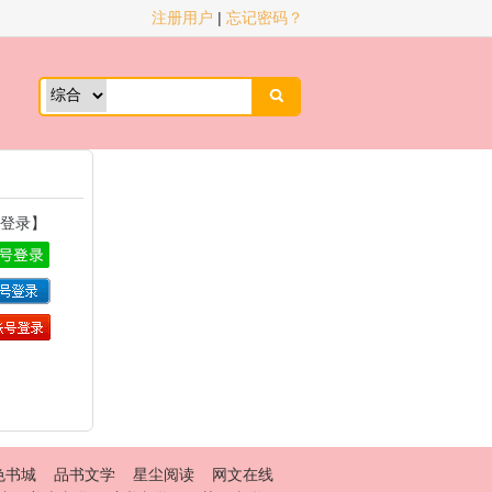
注册用户
|
忘记密码？

登录】
色书城
品书文学
星尘阅读
网文在线