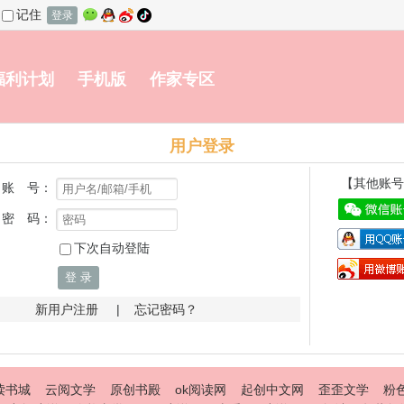
记住
登录
福利计划
手机版
作家专区
用户登录
【其他账号
账 号：
密 码：
下次自动登陆
登 录
新用户注册
|
忘记密码？
读书城
云阅文学
原创书殿
ok阅读网
起创中文网
歪歪文学
粉