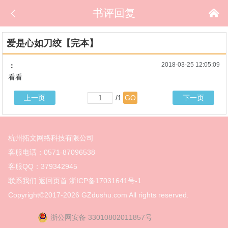

书评回复

爱是心如刀绞【完本】
2018-03-25 12:05:09
：
看看
上一页
/1
GO
下一页
杭州拓文网络科技有限公司
客服电话：0571-87096538
客服QQ：379342945
联系我们
返回页首
浙ICP备17031641号-1
Copyright©2017-2026
GZdushu.com All rights reserved.
浙公网安备 33010802011857号