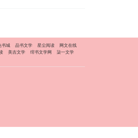
色书城
品书文学
星尘阅读
网文在线
读
美吉文学
绾书文学网
柒一文学