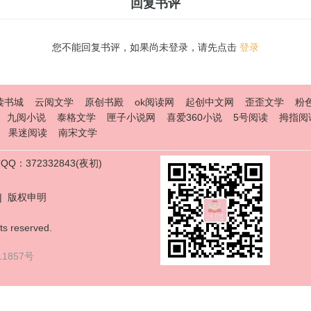
回复书评
您不能回复书评，如果尚未登录，请先点击
登录
读书城
云阅文学
原创书殿
ok阅读网
起创中文网
歪歪文学
粉
九阅小说
泰格文学
匣子小说网
喜爱360小说
5号阅读
拇指阅
果迷阅读
南宋文学
Q：372332843(夜初)
|
版权申明
ts reserved.
11857号