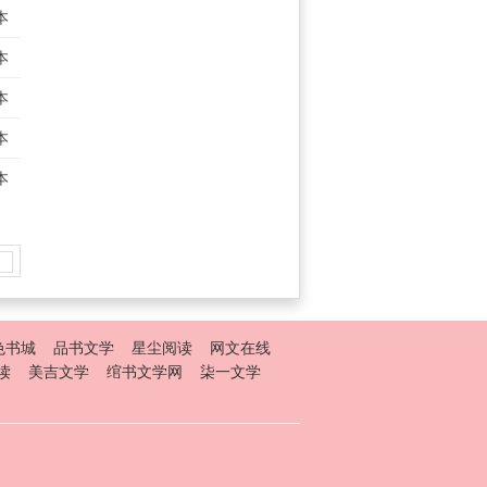
本
本
本
本
本
色书城
品书文学
星尘阅读
网文在线
读
美吉文学
绾书文学网
柒一文学