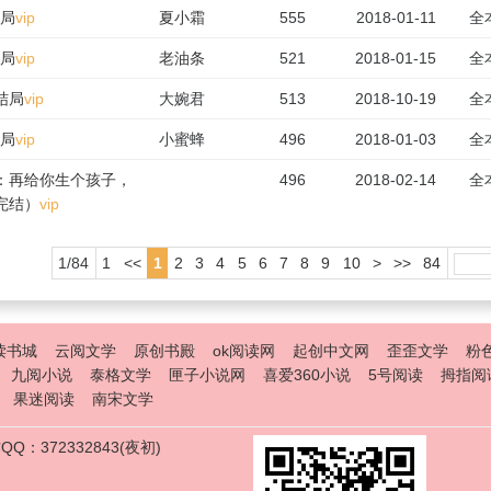
结局
vip
夏小霜
555
2018-01-11
全
结局
vip
老油条
521
2018-01-15
全
大结局
vip
大婉君
513
2018-10-19
全
结局
vip
小蜜蜂
496
2018-01-03
全
：再给你生个孩子，
496
2018-02-14
全
完结）
vip
1/84
1
<<
1
2
3
4
5
6
7
8
9
10
>
>>
84
读书城
云阅文学
原创书殿
ok阅读网
起创中文网
歪歪文学
粉
九阅小说
泰格文学
匣子小说网
喜爱360小说
5号阅读
拇指阅
果迷阅读
南宋文学
Q：372332843(夜初)