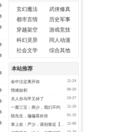
本
玄幻魔法
武侠修真
本
都市言情
历史军事
本
穿越架空
游戏竞技
科幻灵异
同人动漫
本
社会文学
综合其他
本
本站推荐
本
11-24
命中注定离开你
06-20
本
情难如初
10-27
夫人你马甲又掉了
本
11-16
一窝三宝：商少，我们不约
本
01-15
陆先生，偏偏喜欢你
本
11-06
掌上欢：严少，请别靠近【完本】