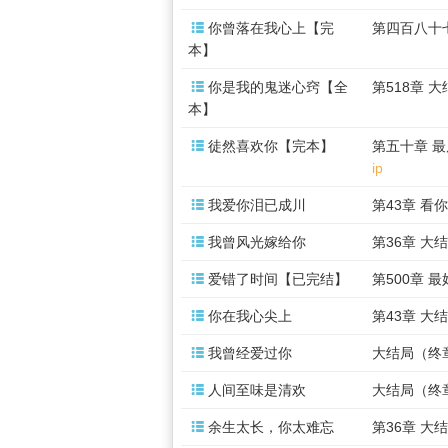

你曾落在我心上【完
第四百八十
本】

你是我的鬼迷心窍【全
第518章 
本】

徒然喜欢你【完本】
第五十章 
ip

我爱你泪已成川
第43章 看

我曾风光嫁给你
第36章 大

爱错了时间【已完结】
第500章 

你在我心尖上
第43章 大

我曾经爱过你
大结局（终

人间至味是清欢
大结局（终

余生太长，你太难忘
第36章 大