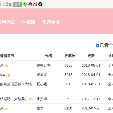
记住
登录
福利计划
手机版
作家专区
只看
最新章节
作者
收藏数
更新
状
结局
vip
香香公主
3980
2018-05-01
全
大结局
vip
老油条
3218
2018-04-01
全
我的余生偿还你（大结
夏小霜
2815
2018-01-21
全
们结婚吧（大结局）
vip
小蜜蜂
2792
2017-12-17
全
结局
vip
樱幼
2110
2018-07-20
全