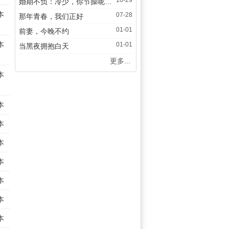
10-29
婚期不负：冷少，你节操呢？【完本】
本
07-28
那年青春，我们正好
01-01
前妻，今晚不约
本
01-01
当黑夜拥抱白天
更多...
本
本
本
本
本
本
本
本