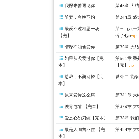

我愿未曾遇见你
第45章 大

前妻，今晚不约
第344章 

最爱不过相思一场
第三百八十
【完】
碎了心5
vip

情深不知他爱你
第36章 大

如果从没爱过你【完
第561章 
本】
【完】
vip

总裁，不娶别撩【完
番外二 装
本】

原来爱你这么痛
第341章 

蚀骨危情 【完本】
第379章 

爱是心如刀绞【完本】
第38章 我

最是人间留不住 【完
第484章 
本】