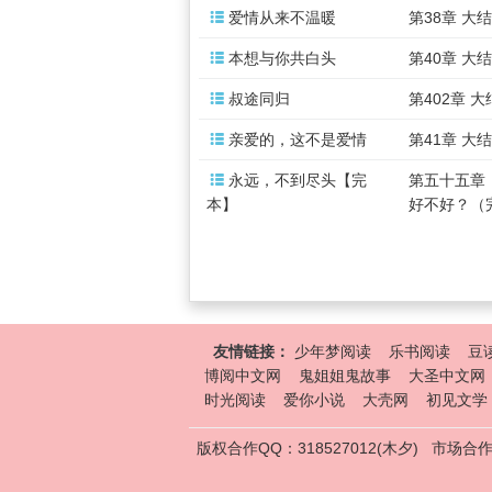

爱情从来不温暖
第38章 大

本想与你共白头
第40章 大

叔途同归
第402章 

亲爱的，这不是爱情
第41章 大

永远，不到尽头【完
第五十五章
本】
好不好？（
友情链接：
少年梦阅读
乐书阅读
豆
博阅中文网
鬼姐姐鬼故事
大圣中文网
时光阅读
爱你小说
大壳网
初见文学
版权合作QQ：318527012(木夕)
市场合作Q