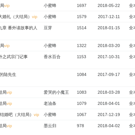
结局
vip
小蜜蜂
1697
2018-05-22
全
盛大婚礼（大结局）
vip
小蜜蜂
1579
2017-12-11
全
九章 番外读故事的人
豆芽
1514
2018-01-15
全
结局
vip
小蜜蜂
1322
2018-03-20
全
番外之武宗门记事
香水百合
1153
2017-10-31
全
嫩的陆先生
1084
2017-09-17
全
大结局
vip
爱哭的小魔王
1083
2018-03-28
全
大结局
vip
老油条
1079
2018-04-01
全
们结婚吧（大结局）
vip
小蜜蜂
1067
2017-12-19
全
大结局
vip
墨云归
978
2018-04-02
全