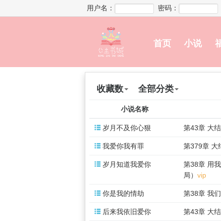
用户名：
密码：
首页
小说
收藏数
全部分类
小说名称

岁月不及你心狠
第43章 大

我爱你我有罪
第379章 

岁月知道我爱你
第38章 用
局）
vip

你是我的情劫
第38章 我

后来我依旧爱你
第43章 大