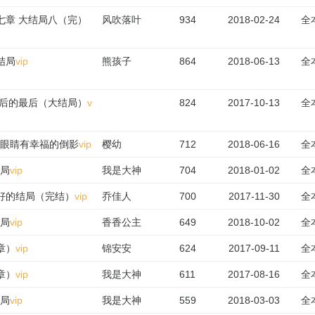
七章 大结局八（完）
风吹落叶
934
2018-02-24
全
大结局
vip
熊孩子
864
2018-06-13
全
最后的最后（大结局）
v
824
2017-10-13
全
你眼睛有幸福的倒影
vip
樱幼
712
2018-06-16
全
结局
vip
我是大神
704
2018-01-02
全
最好的结局（完结）
vip
乔佳人
700
2017-11-30
全
结局
vip
香香公主
649
2018-10-02
全
章）
vip
锦安安
624
2017-09-11
全
章）
vip
我是大神
611
2017-08-16
全
结局
vip
我是大神
559
2018-03-03
全