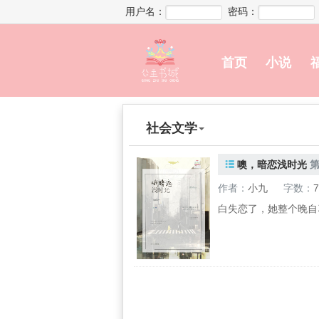
用户名：
密码：
首页
小说
社会文学

噢，暗恋浅时光
第
作者：
小九
字数：
7
白失恋了，她整个晚自