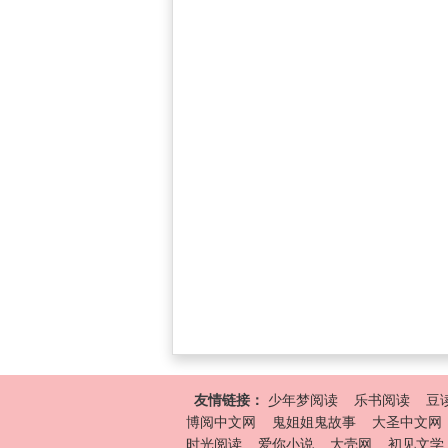
友情链接：
少年梦阅读
乐书阅读
豆
博阅中文网
鬼姐姐鬼故事
大圣中文网
时光阅读
爱你小说
大壳网
初见文学