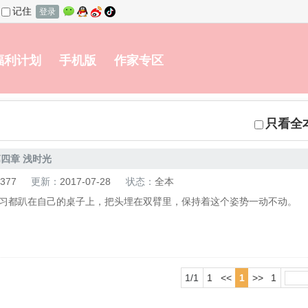
记住
登录
福利计划
手机版
作家专区
只看全
四章 浅时光
377
更新：
2017-07-28
状态：
全本
习都趴在自己的桌子上，把头埋在双臂里，保持着这个姿势一动不动。
1/1
1
<<
1
>>
1