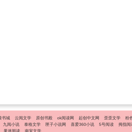
读书城
云阅文学
原创书殿
ok阅读网
起创中文网
歪歪文学
粉
九阅小说
泰格文学
匣子小说网
喜爱360小说
5号阅读
拇指阅
果迷阅读
南宋文学