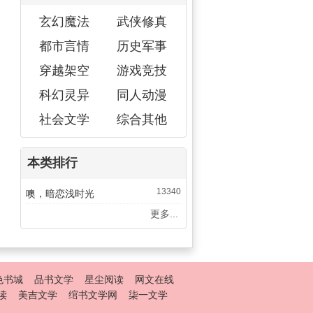
玄幻魔法
武侠修真
都市言情
历史军事
穿越架空
游戏竞技
科幻灵异
同人动漫
社会文学
综合其他
本类排行
13340
噢，暗恋浅时光
更多...
色书城
品书文学
星尘阅读
网文在线
读
美吉文学
绾书文学网
柒一文学