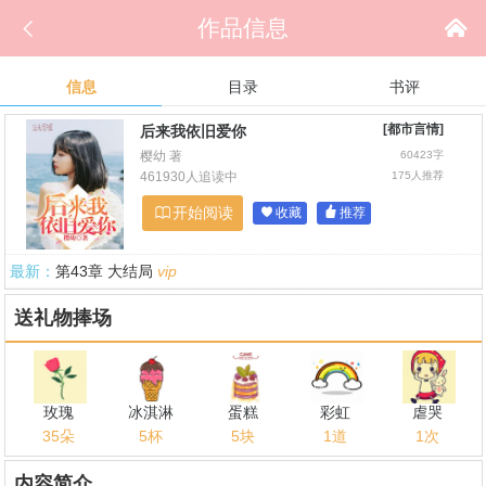

作品信息

信息
目录
书评
[都市言情]
后来我依旧爱你
樱幼 著
60423字
461930人追读中
175人推荐

开始阅读

收藏

推荐
最新：
第43章 大结局
vip
送礼物捧场
玫瑰
冰淇淋
蛋糕
彩虹
虐哭
35朵
5杯
5块
1道
1次
内容简介