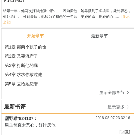
结婚一年，他两次打掉她腹中胎儿。 因为爱他，她卑微到了尘埃里，处处容忍，
处处退让。 可到最后，他却为了初恋的一句话，要她的命，挖她的心……
[显示
全部]
开始章节
最新章节
第1章 那两个孩子的命
第2章 又要流产了
第3章 打断他的腿
第4章 求求你放过他
第5章 去给她恕罪
显示全部章节

最新书评
显示更多

2018-08-07 23:32:16
甜野猫*824137：
男主简直太恶心，好讨厌他
[回复]