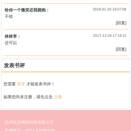
2018-01-20 18:07:08
给你一个微笑还我拥抱：
不错
[回复]
2017-12-24 17:18:11
林林李：
还可以
[回复]
发表书评
您需要
登录
才能发表书评！
如果您尚未注册，请先点击
注册
杭州拓文网络科技有限公司
客服电话：0571-87096538